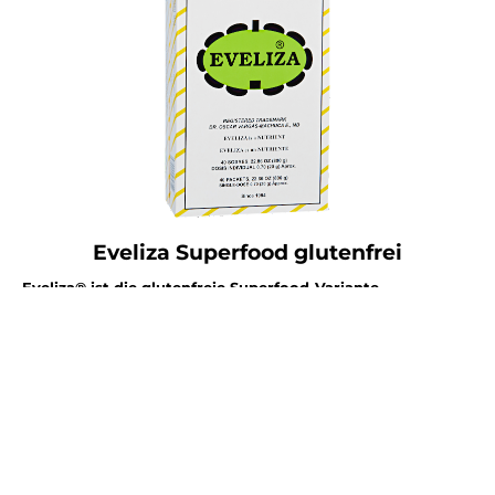
Eveliza Superfood
glutenfrei
Eveliza® ist die glutenfreie Superfood-Variante –
Perfektion aus dem Genie der Natur.
„Sie werden es lieben sich kräftiger, dynamischer und jünger
zu fühlen.“
Dr. med. Oscar Vargas
Holistisch-synergetischer Bio-Nährstoffkomplex mit
einzigartigen, organisch-komplexen Verbindungen
zur
täglichen Unterstützung einer biologisch-ganzheitlichen
Zellernährung.*