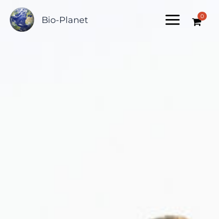
Zum
0
Inhalt
Bio-Planet
springen