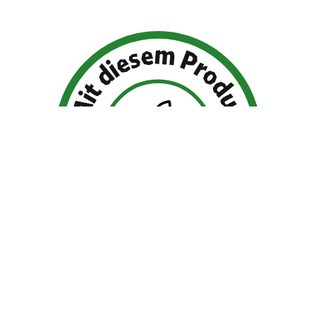
Bio Planet ist Partner von Tree-Nation.
Für jedes Produkt
Alen Bio Superfood
und
Eveliza Superfood glutenfrei
pflanzen wir einen Baum für Dich! Verfolge den von uns