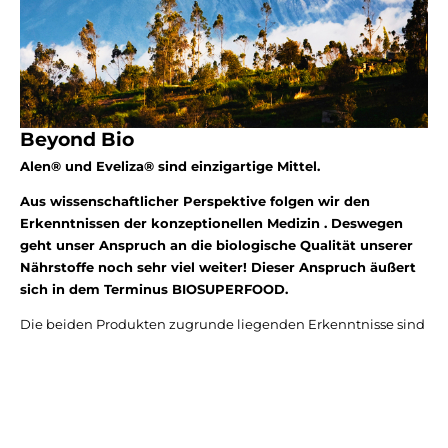
Beyond Bio
Alen® und Eveliza® sind einzigartige Mittel.
Aus wissenschaftlicher Perspektive folgen wir den
Erkenntnissen der konzeptionellen Medizin . Deswegen
geht unser Anspruch an die biologische Qualität unserer
Nährstoffe noch sehr viel weiter! Dieser Anspruch äußert
sich in dem Terminus BIOSUPERFOOD.
Die beiden Produkten zugrunde liegenden Erkenntnisse sind
das Ergebnis 30-jähriger Ernährungsforschung. Sie
verdeutlichen, dass allein der Verzicht auf Chemie in der
Produktion nicht ausreichend wäre. Es geht um viel mehr.
Die biologische Exklusivität der äquatorialen Hochanden