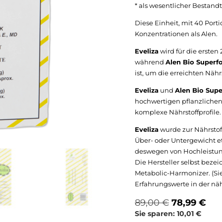
* als wesentlicher Bestan
Diese Einheit, mit 40 Port
Konzentrationen als Alen.
Eveliza
wird für die erste
während
Alen Bio Superf
ist, um die erreichten Nähr
Eveliza
und
Alen Bio Sup
hochwertigen pflanzliche
komplexe Nährstoffprofile.
Eveliza
wurde zur Nährstof
Über- oder Untergewicht et
deswegen von Hochleistun
Die Hersteller selbst beze
Metabolic-Harmonizer. (Si
Erfahrungswerte in der nä
Ursprüngli
Akt
89,00
€
78,99
€
Preis
Pre
Sie sparen:
10,01
€