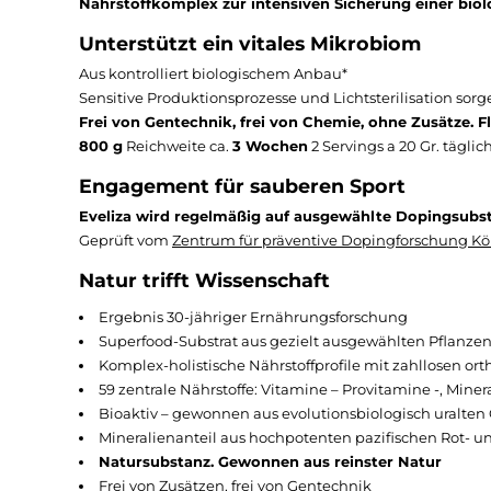
Nährstoffkomplex zur intensiven Sicherung einer bio
Unterstützt ein vitales Mikrobiom
Aus kontrolliert biologischem Anbau*
Sensitive Produktionsprozesse und Lichtsterilisation sorge
Frei von Gentechnik, frei von Chemie, ohne Zusätze. Fl
800 g
Reichweite ca.
3 Wochen
2 Servings a 20 Gr. täglich
Engagement für sauberen Sport
Eveliza wird regelmäßig auf ausgewählte Dopingsubst
Geprüft vom
Zentrum für präventive Dopingforschung Kö
Natur trifft Wissenschaft
Ergebnis 30-jähriger Ernährungsforschung
Superfood-Substrat aus gezielt ausgewählten Pflanz
Komplex-holistische Nährstoffprofile mit zahllosen or
59 zentrale Nährstoffe: Vitamine – Provitamine -, Mine
Bioaktiv – gewonnen aus evolutionsbiologisch uralte
Mineralienanteil aus hochpotenten pazifischen Rot-
Natursubstanz. Gewonnen aus reinster Natur
Frei von Zusätzen, frei von Gentechnik