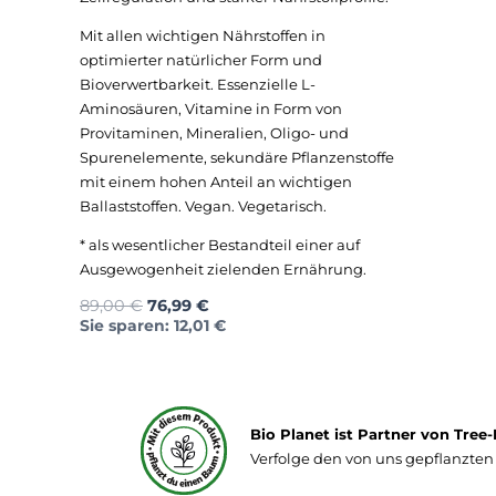
Mit allen wichtigen Nährstoffen in
optimierter natürlicher Form und
Bioverwertbarkeit. Essenzielle L-
Aminosäuren, Vitamine in Form von
Provitaminen, Mineralien, Oligo- und
Spurenelemente, sekundäre Pflanzenstoffe
mit einem hohen Anteil an wichtigen
Ballaststoffen. Vegan. Vegetarisch.
* als wesentlicher Bestandteil einer auf
Ausgewogenheit zielenden Ernährung.
Ursprünglicher
Aktueller
89,00
€
76,99
€
Preis
Preis
Sie sparen:
12,01
€
war:
ist:
89,00 €
76,99 €.
Bio Planet ist Partner von Tree-
Verfolge den von uns gepflanzte