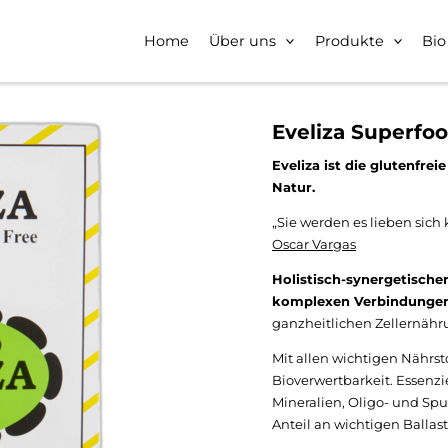
Home
Über uns
Produkte
Bio
Eveliza Superfoo
Eveliza ist die glutenfre
Natur.
„Sie werden es lieben sich
Oscar Vargas
Holistisch-synergetische
komplexen Verbindunge
ganzheitlichen Zellernähru
Mit allen wichtigen Nährst
Bioverwertbarkeit. Essenz
Mineralien, Oligo- und Sp
Anteil an wichtigen Ballast