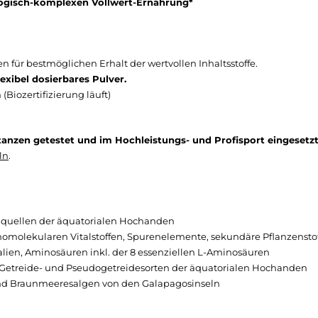
logisch-komplexen Vollwert-Ernährung*
n für bestmöglichen Erhalt der wertvollen Inhaltsstoffe.
exibel dosierbares Pulver.
 (Biozertifizierung läuft)
anzen getestet und im Hochleistungs- und Profisport eingesetzt
ln
.
enquellen der äquatorialen Hochanden
thomolekularen Vitalstoffen, Spurenelemente, sekundäre Pflanzenstof
ralien, Aminosäuren inkl. der 8 essenziellen L-Aminosäuren
n Getreide- und Pseudogetreidesorten der äquatorialen Hochanden
 und Braunmeeresalgen von den Galapagosinseln