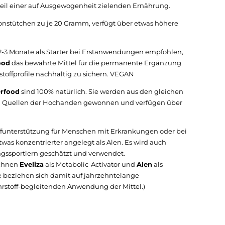
dteil einer auf Ausgewogenheit zielenden Ernährung.
ionstütchen zu je 20 Gramm, verfügt über etwas höhere
n 2-3 Monate als Starter bei Erstanwendungen empfohlen,
ood
das bewährte Mittel für die permanente Ergänzung
stoffprofile nachhaltig zu sichern. VEGAN
erfood
sind 100% natürlich. Sie werden aus den gleichen
n Quellen der Hochanden gewonnen und verfügen über
funterstützung für Menschen mit Erkrankungen oder bei
was konzentrierter angelegt als Alen. Es wird auch
gssportlern geschätzt und verwendet.
ichnen
Eveliza
als Metabolic-Activator und
Alen
als
e beziehen sich damit auf jahrzehntelange
hrstoff-begleitenden Anwendung der Mittel.)
cher
ueller
is