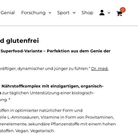
0
 Genial
Forschung
Sport
Shop
d glutenfrei
ie Superfood-Variante – Perfektion aus dem Genie der
 kräftiger, dynamischer und jünger zu fühlen.“
Dr. med.
r Nährstoffkomplex mit einzigartigen, organisch-
n
zur täglichen Unterstützung einer biologisch-
ng. *
offen in optimierter natürlicher Form und
ielle L-Aminosäuren, Vitamine in Form von Provitaminen,
urenelemente, sekundäre Pflanzenstoffe mit einem hohen
stoffen. Vegan. Vegetarisch.