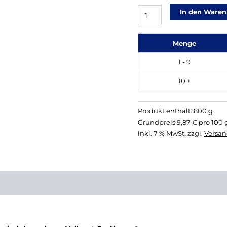
war:
ist:
Eveliza
89,00 €
In den Ware
78,
Superfood
glutenfrei
Menge
Menge
1 - 9
10 +
Produkt enthält: 800
g
Grundpreis
9,87
€
pro 100 
inkl. 7 % MwSt.
zzgl.
Versan
formationen
Nahrungsanalyse
Erfahrungs