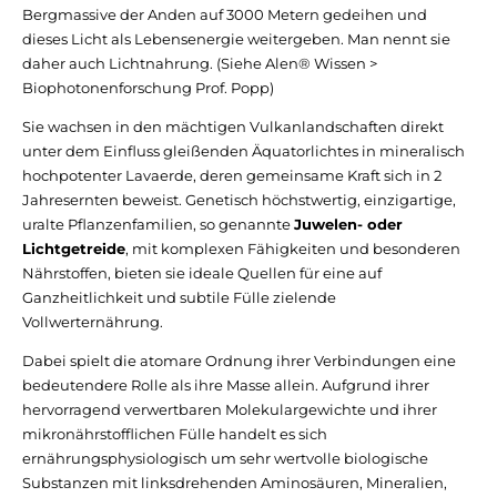
Bergmassive der Anden auf 3000 Metern gedeihen und
dieses Licht als Lebensenergie weitergeben. Man nennt sie
daher auch Lichtnahrung. (Siehe Alen® Wissen >
Biophotonenforschung Prof. Popp)
Sie wachsen in den mächtigen Vulkanlandschaften direkt
unter dem Einfluss gleißenden Äquatorlichtes in mineralisch
hochpotenter Lavaerde, deren gemeinsame Kraft sich in 2
Jahresernten beweist. Genetisch höchstwertig, einzigartige,
uralte Pflanzenfamilien, so genannte
Juwelen- oder
Lichtgetreide
, mit komplexen Fähigkeiten und besonderen
Nährstoffen, bieten sie ideale Quellen für eine auf
Ganzheitlichkeit und subtile Fülle zielende
Vollwerternährung.
Dabei spielt die atomare Ordnung ihrer Verbindungen eine
bedeutendere Rolle als ihre Masse allein. Aufgrund ihrer
hervorragend verwertbaren Molekulargewichte und ihrer
mikronährstofflichen Fülle handelt es sich
ernährungsphysiologisch um sehr wertvolle biologische
Substanzen mit linksdrehenden Aminosäuren, Mineralien,