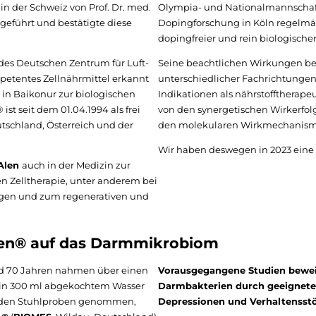
 in der Schweiz von Prof. Dr. med.
Olympia- und Nationalmannscha
eführt und bestätigte diese
Dopingforschung in Köln regelmäßig
dopingfreier und rein biologischer
 des Deutschen Zentrum für Luft-
Seine beachtlichen Wirkungen be
etentes Zellnährmittel erkannt
unterschiedlicher Fachrichtunge
in Baikonur zur biologischen
Indikationen als nährstofftherap
st seit dem 01.04.1994 als frei
von den synergetischen Wirkerfolg
utschland, Österreich und der
den molekularen Wirkmechanismen
Wir haben deswegen in 2023 eine 
Alen
auch in der Medizin zur
n Zelltherapie, unter anderem bei
ngen und zum regenerativen und
len® auf das Darmmikrobiom
nd 70 Jahren nahmen über einen
Vorausgegangene Studien beweis
t in 300 ml abgekochtem Wasser
Darmbakterien durch geeignete
urden Stuhlproben genommen,
Depressionen und Verhaltensstö