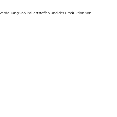
erdauung von Ballaststoffen und der Produktion von
onat
munregulation, insbesondere ihre
rn
senken, den Glukosestoffwechsel zu verbessern und
iche Gesundheit. Sie sind an der Fermentation von
beteiligt, welches Energie für die Zellen der Darmwand
hliche Gesundheit. Sie sind an der Fermentation von
beteiligt, welches Energie für die Zellen der Darmwand
 BMI assoziiert und ist das häufigste Merkmal für