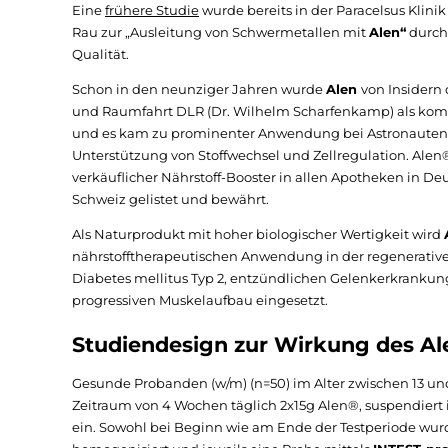
Eine
frühere Studie
wurde bereits in der Paracelsus Klinik
Rau zur „Ausleitung von Schwermetallen mit
Alen“
durchg
Qualität.
Schon in den neunziger Jahren wurde
Alen
von Insidern
und Raumfahrt DLR (Dr. Wilhelm Scharfenkamp) als komp
und es kam zu prominenter Anwendung bei Astronauten 
Unterstützung von Stoffwechsel und Zellregulation. Alen® i
verkäuflicher Nährstoff-Booster in allen Apotheken in De
Schweiz gelistet und bewährt.
Als Naturprodukt mit hoher biologischer Wertigkeit wird
nährstofftherapeutischen Anwendung in der regenerative
Diabetes mellitus Typ 2, entzündlichen Gelenkerkranku
progressiven Muskelaufbau eingesetzt.
Studiendesign zur Wirkung des A
Gesunde Probanden (w/m) (n=50) im Alter zwischen 13 u
Zeitraum von 4 Wochen täglich 2x15g Alen®, suspendier
ein. Sowohl bei Beginn wie am Ende der Testperiode w