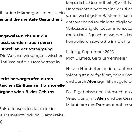
körperliche Gesundheit
(9)
zielt. 
Untersuchten bereits eine deutli
lliarden Mikroorganismen, ist ein
seiner wichtigsten Bakterien nachw
he und die mentale Gesundheit
entsprechend routinierte, täglic
Verbesserung der Zusammensetzun
muss darauf geachtet werden, da
ungsweise nicht nur die
kontrollieren sowie die Empfehlu
usst, sondern auch deren
 Anteil an der Versorgung
Leipzig, September 2023
!) Die Wechselwirkungen zwischen
Prof. Dr.med. Gerd Birkenmeier
Einflüsse auf die Homöostase in
Neben Hunderten anderer untersu
Wichtigsten aufgeführt, deren St
merkt hervorgerufen durch
und durch
Alen
signifikant geförd
tischen Einfluss auf hormonelle
rgane wie z.B. des Gehirns
Die Ergebnisse der Untersuchten v
Versorgung mit
Alen
und der Gesa
Mikrobiom des Darmes deutlich ve
 Bakterienspezies, kann in der
tes, Darmentzündung, Darmkrebs,
4)
.