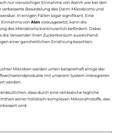
Nach nur vierwöchiger Einnahme von Alen® war bei den
ch verbesserte Besiedelung des Darm-Mikrobioms und
eisbar. In einigen Fällen sogar signifikant. Eine
he Einnahme von
Alen
vorausgesetzt, kann die
g des Mikrobioms kontinuierlich befördern. Dabei
ss die Verwender ihren Zuckerkonsum ausreichend
ngen einer ganzheitlichen Ernährung beachten.
chter Mikroben werden unten beispielhaft einige der
offwechselendprodukte mit unserem System interagieren
ert werden.
erdeutlichen, dass durch eine verlässliche tägliche
mtheit seiner holistisch-komplexen Mikronährstoffe, das
rbessert wird.