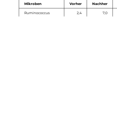
Mikroben
Vorher
Nachher
Ruminococcus
2,4
7,0
Faecalibacterium
13,5
17,4
Akkermansia
0,18
0,78
Blautia
6,0
7,6
Roseburia
5,1
6,8
Christensenellaceae
0,28
0,76
R-7 group