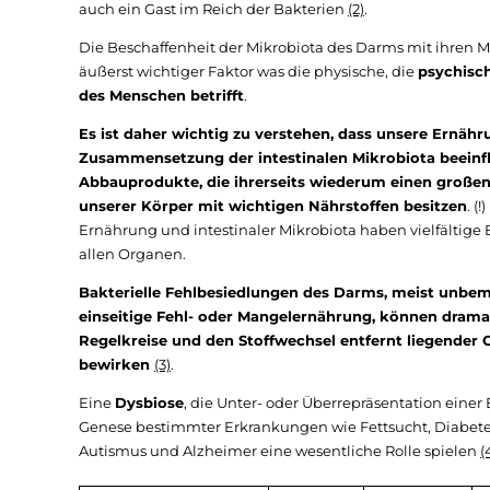
auch ein Gast im Reich der Bakterien
(2)
.
Die Beschaffenheit der Mikrobiota des Darms mit ihren Mi
äußerst wichtiger Faktor was die physische, die
psychisc
des Menschen betrifft
.
Es ist daher wichtig zu verstehen, dass unsere Ernähr
Zusammensetzung der intestinalen Mikrobiota beeinfl
Abbauprodukte, die ihrerseits wiederum einen großen
unserer Körper mit wichtigen Nährstoffen besitzen
. (
Ernährung und intestinaler Mikrobiota haben vielfältige 
allen Organen.
Bakterielle Fehlbesiedlungen des Darms, meist unbe
einseitige Fehl- oder Mangelernährung, können drama
Regelkreise und den Stoffwechsel entfernt liegender O
bewirken
(3)
.
Eine
Dysbiose
, die Unter- oder Überrepräsentation einer
Genese bestimmter Erkrankungen wie Fettsucht, Diabe
Autismus und Alzheimer eine wesentliche Rolle spielen
(