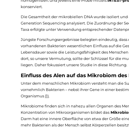
homogenisiert und jeweils eine Probe mittels
INTEST-pr
konserviert.
Die Gesamtheit der mikrobiellen DNA wurde isoliert und 
Generation Sequencing analysiert. Die Zuordnung der 
Taxa erfolgte unter Verwendung entsprechender Daten
Jüngste Forschungsergebnisse belegten eindeutig, dass
vorhandenen Bakterien wesentlichen Einfluss auf die Ges
Lebensdauer sowie die Leistungsfähigkeit des Mensche
dort, so unsere Vermutung, sollte der Schlüssel für die 
liegen. Daher fokussiert unsere Studie in diese Richtung.
Einfluss des Alen auf das Mikrobiom de
Unter dem menschlichen Mikrobiom versteht man die S
vornehmlich Bakterien – nebst ihrer Gene in einer be
Organismus
(1)
.
Mikrobiome finden sich in nahezu allen Organen des Men
Konzentration von Mikroorganismen bildet das
Mikrobio
Darm hat eine innere Oberfläche von etwa der Größe eine
mehr Bakterien als der Mensch selbst Körperzellen besitzt