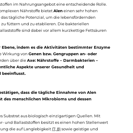
ststoffen im Nahrungsangebot eine entscheidende Rolle.
komplexen Nährstoffe bietet
Alen
einen sehr hohen
it das tägliche Potenzial, um die lebensfördernden
zu füttern und zu etablieren. Die bakteriellen
laststoffe sind dabei vor allem kurzkettige Fettsäuren
r Ebene, indem es die Aktivitäten bestimmter Enzyme
ie Wirkung von
Genen bzw. Gengruppen an- oder
rden über die
Axe: Nährstoffe – Darmbakterien –
ntliche Aspekte unserer Gesundheit und
 beeinflusst.
estätigen, dass die tägliche Einnahme von Alen
ität des menschlichen Mikrobioms und dessen
 Substrat aus biologisch einzigartigen Quellen. Mit
- und Ballaststoffen besitzt es einen hohen Stellenwert
rung die auf Langlebigkeit
(7, 8)
sowie geistige und