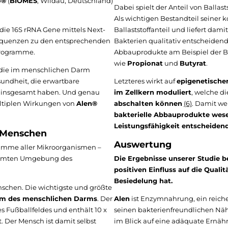
o®
(
BIOMES
, Wildau, Deutschland)
Dabei spielt der Anteil von Balla
Als wichtigen Bestandteil seiner 
die 16S rRNA Gene mittels Next-
Ballaststoffanteil und liefert dam
Sequenzen zu den entsprechenden
Bakterien qualitativ entscheidend 
programme.
Abbauprodukte am Beispiel der Bal
wie
Propionat
und
Butyrat
.
 die im menschlichen Darm
undheit, die erwartbare
Letzteres wirkt auf
epigenetische
n insgesamt haben. Und genau
im Zellkern moduliert
, welche d
multiplen Wirkungen von
Alen®
abschalten können
(6)
. Damit we
bakterielle Abbauprodukte wese
Leistungsfähigkeit entscheidend
s Menschen
Auswertung
umme aller Mikroorganismen –
stimmten Umgebung des
Die Ergebnisse unserer Studie b
positiven Einfluss auf die Qual
Besiedelung hat.
schen. Die wichtigste und größte
m des menschlichen Darms
. Der
Alen
ist Enzymnahrung, ein reiches
s Fußballfeldes und enthält 10 x
seinen bakterienfreundlichen Nähr
. Der Mensch ist damit selbst
im Blick auf eine adäquate Ernäh