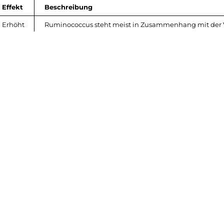
Effekt
Beschreibung
Erhöht
Ruminococcus steht meist in Zusammenhang mit der V
kurzkettigen Fettsauren wie Butyrat, Acetat und Propi
Erhöht
Die Gattung Faecalibacterium ist bekannt fiir ihre Im
entziindungshemmende Wirkung und gesundes Alte
Erhöht
Akkermansia ist dafür bekannt, das Korpergewicht zu 
Entzündungen zu reduzieren
Erhöht
Blautia-Arten spielen wichtige Rollen fiü die menschl
Ballaststoffen zu kurzkettigen Fettsauren wie Butyrat 
liefert und entzündungshemmende Wirkungen hat.
Erhöht
Roseburia-Arten spielen wichtige Rollen für die mensc
Ballaststoffen zu kurzkettigen Fettsauren wie Butyrat 
liefert und entzündungshemmende Wirkungen hat.
Erhöht
Die Christensenellaceae R-7 Gruppe ist negativ mit dem
gesundes Altern