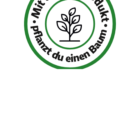
Bio Planet ist Partner von Tree-Nation.
Für jedes Produkt
Alen Bio Superfood
und
Eveliza Superfood glutenfrei
pflanzen wir einen Baum für Dich! Verfolge den von uns
gepflanzten
Bio Planet Wald.
Shop-Information
Zahlungsarten