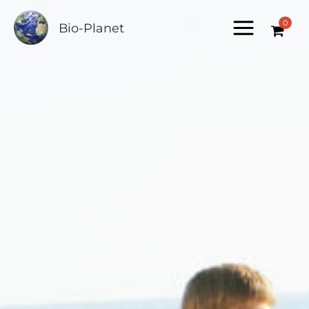
Zum
0
Inhalt
Bio-Planet
springen