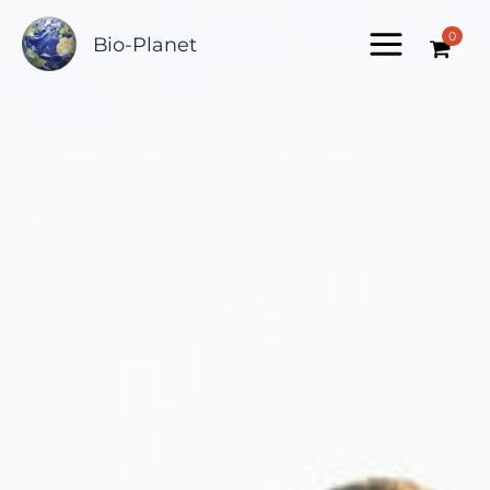
Zum
0
Inhalt
Bio-Planet
springen