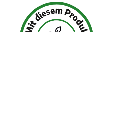
Bio Planet ist Partner von Tree-Nation.
Für jedes Produkt
Alen Bio Superfood
und
Eveliza Superfood glutenfrei
pflanzen wir einen Baum für Dich! Verfolge den von uns
gepflanzten
Bio Planet Wald.