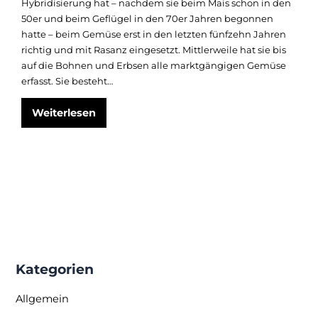
Hybridisierung hat – nachdem sie beim Mais schon in den
50er und beim Geflügel in den 70er Jahren begonnen
hatte – beim Gemüse erst in den letzten fünfzehn Jahren
richtig und mit Rasanz eingesetzt. Mittlerweile hat sie bis
auf die Bohnen und Erbsen alle marktgängigen Gemüse
erfasst. Sie besteht…
Züchterische
Weiterlesen
Hybridisierung
Kategorien
Allgemein